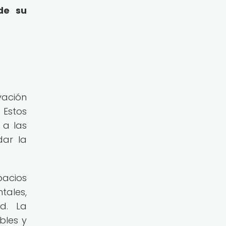
de su
vación
 Estos
 a las
dar la
pacios
ales,
d. La
bles y