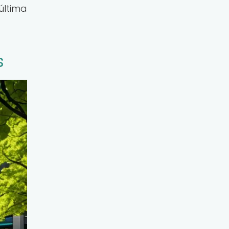
última
s