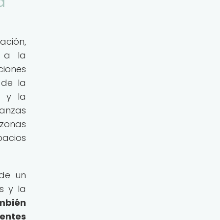
d
ación,
 a la
ciones
 de la
s y la
nanzas
 zonas
pacios
 de un
s y la
mbién
dentes