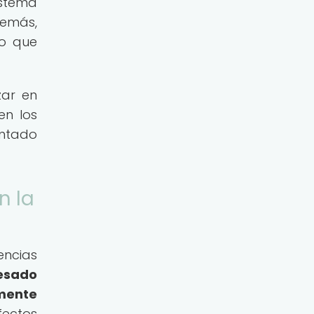
istema
demás,
lo que
zar en
en los
entado
n la
encias
esado
lmente
fectos