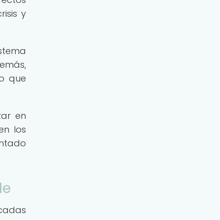
isis y
istema
demás,
lo que
zar en
en los
entado
le
écadas