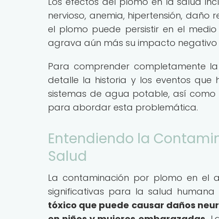
Los efectos del plomo en la salud inc
nervioso, anemia, hipertensión, daño r
el plomo puede persistir en el medi
agrava aún más su impacto negativo en
Para comprender completamente la m
detalle la historia y los eventos qu
sistemas de agua potable, así como 
para abordar esta problemática.
Entendiendo la Contamin
Salud
La contaminación por plomo en el 
significativas para la salud humana
tóxico que puede causar daños neur
en niños y mujeres embarazadas.
La