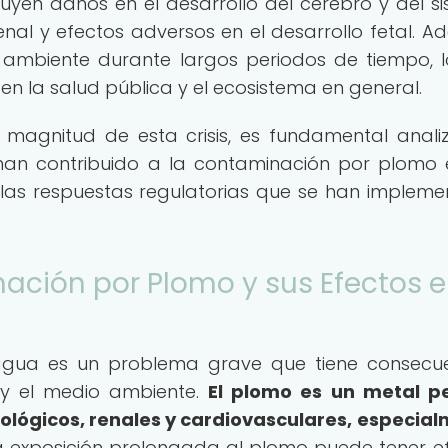
luyen daños en el desarrollo del cerebro y del s
enal y efectos adversos en el desarrollo fetal. A
o ambiente durante largos periodos de tiempo, 
 la salud pública y el ecosistema en general.
agnitud de esta crisis, es fundamental anali
e han contribuido a la contaminación por plomo 
las respuestas regulatorias que se han implem
ación por Plomo y sus Efectos e
agua es un problema grave que tiene consecu
 y el medio ambiente.
El plomo es un metal p
ológicos, renales y cardiovasculares, especia
 exposición prolongada al plomo puede tener e