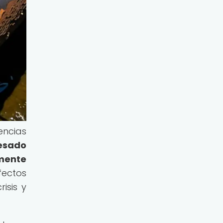
encias
esado
lmente
fectos
isis y