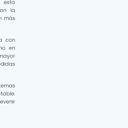
e esta
ron la
ón más
da con
omo en
mayor
edidas
stemas
table.
evenir