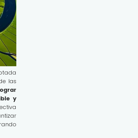
optada
de las
lograr
ble y
ectiva
ntizar
erando