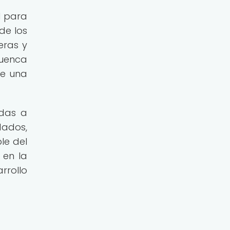
l para
de los
eras y
cuenca
de una
adas a
dados,
le del
 en la
rrollo