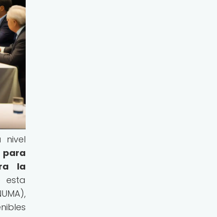
 nivel
o para
ra la
 esta
NUMA),
nibles