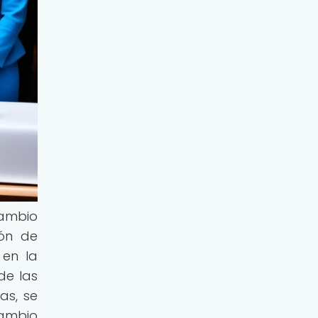
cambio
ión de
 en la
de las
as, se
cambio