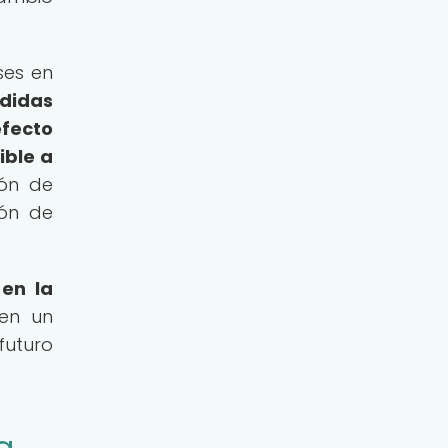
ses en
didas
fecto
ible a
ón de
ión de
 en la
nen un
futuro
a