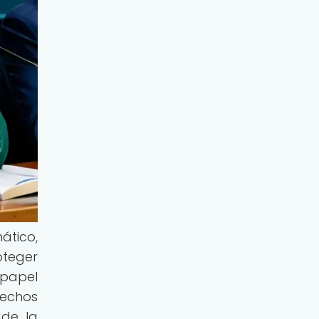
ático,
oteger
 papel
rechos
 de la