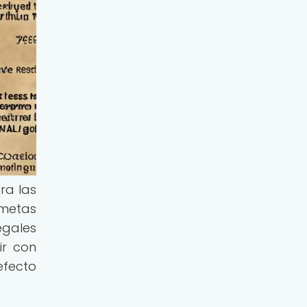
ra las
 metas
egales
ir con
fecto