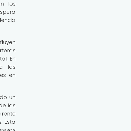
on los
espera
dencia
fluyen
rteras
al. En
a las
nes en
ndo un
de las
arente
. Esta
presas