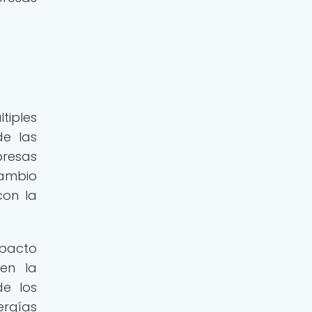
tiples
de las
presas
cambio
con la
mpacto
en la
de los
ergías