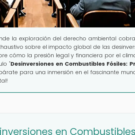
onde la exploración del derecho ambiental cobra
austivo sobre el impacto global de las desinver
bre cómo la presión legal y financiera por el clim
lo "
Desinversiones en Combustibles Fósiles: P
repárate para una inmersión en el fascinante mun
al!
sinversiones en Combustible