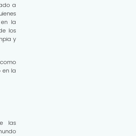
vado a
uienes
 en la
de los
mpia y
s como
 en la
e las
 mundo