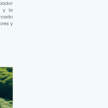
ciador
 y la
ercado
ores y