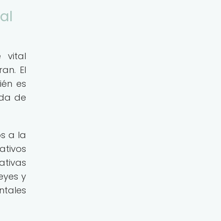
al
 vital
an. El
ién es
ida de
s a la
ativos
ativas
eyes y
ntales