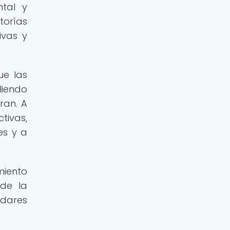
tal y
torías
ivas y
ue las
liendo
ran. A
tivas,
es y a
miento
 de la
ndares