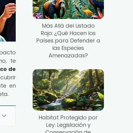
Más Allá del Listado
Rojo: ¿Qué Hacen los
Países para Defender a
las Especies
mpacto
Amenazadas?
no, te
ico de
cubrir
ate en
eta.
Habitat Protegido por
Ley: Legislación y
Conservación de