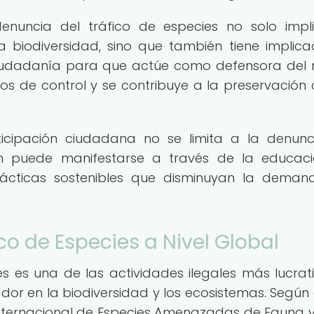
enuncia del tráfico de especies no solo impl
 biodiversidad, sino que también tiene implica
 ciudadanía para que actúe como defensora del
s de control y se contribuye a la preservación 
icipación ciudadana no se limita a la denun
ién puede manifestarse a través de la educaci
prácticas sostenibles que disminuyan la dema
co de Especies a Nivel Global
ies es una de las actividades ilegales más lucrat
dor en la biodiversidad y los ecosistemas. Según
nternacional de Especies Amenazadas de Fauna y