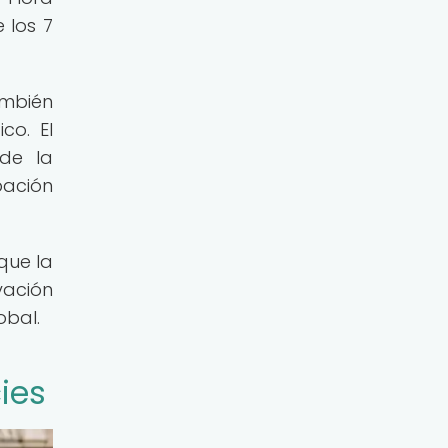
e los 7
ambién
co. El
 de la
pación
que la
vación
obal.
ies