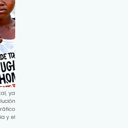
al, ya
lución
ráfico
a y el