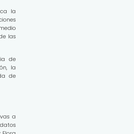
ica la
ciones
 medio
de las
cia de
ón, la
nda de
ivas a
 datos
 Flora