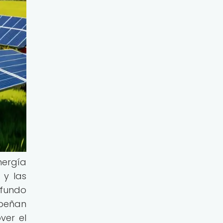
nergía
 y las
fundo
mpeñan
ver el