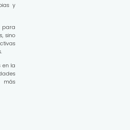
pias y
l para
, sino
ctivas
.
 en la
idades
o más