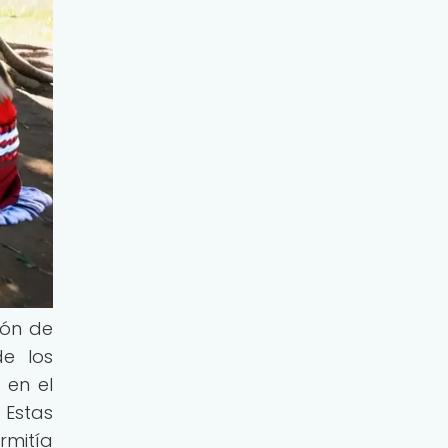
ión de
de los
 en el
 Estas
rmitía