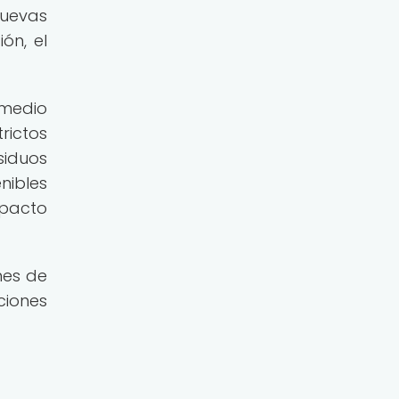
nuevas
ón, el
 medio
rictos
siduos
nibles
mpacto
nes de
ciones