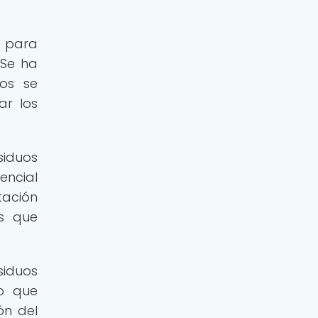
s para
 Se ha
uos se
ar los
siduos
encial
tación
as que
siduos
lo que
ón del