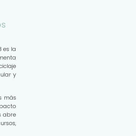
os
 es la
omenta
iclaje
ular y
as más
mpacto
s abre
ursos,