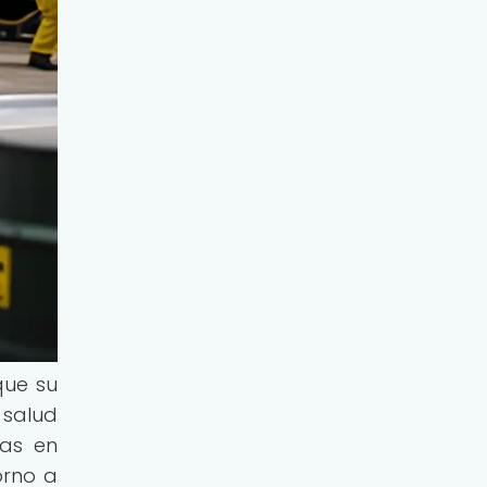
que su
 salud
ras en
orno a