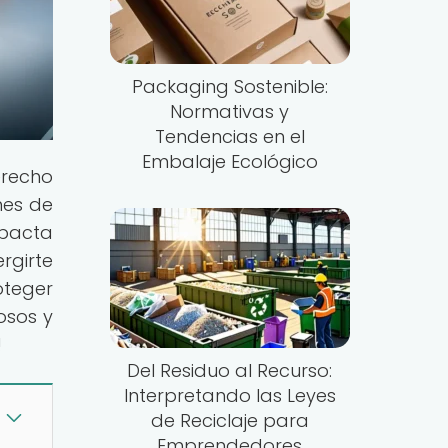
Packaging Sostenible:
Normativas y
Tendencias en el
Embalaje Ecológico
erecho
nes de
mpacta
rgirte
oteger
osos y
!
Del Residuo al Recurso:
Interpretando las Leyes
de Reciclaje para
Emprendedores