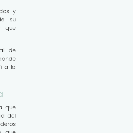
ados y
de su
s que
al de
 donde
í a la
a
ya que
ad del
ederos
o que