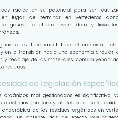
icos radica en su potencial para ser reutiliz
s, en lugar de terminar en vertederos don
de gases de efecto invernadero y lixiviado
rráneas.
rgánicos es fundamental en el contexto actu
y en la transición hacia una economía circular,
n y reciclaje de los materiales, contribuyendo as
s residuos.
esidad de Legislación Específic
s orgánicos mal gestionados es significativo, 
 efecto invernadero y al deterioro de la calid
 anaeróbica de los residuos orgánicos en vert
tano, un potente gas de efecto invernader