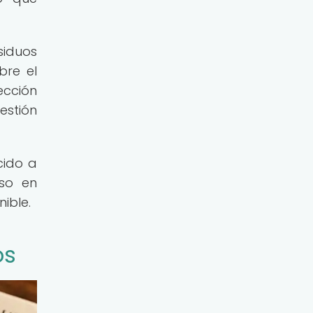
siduos
bre el
ección
estión
cido a
oso en
nible.
os