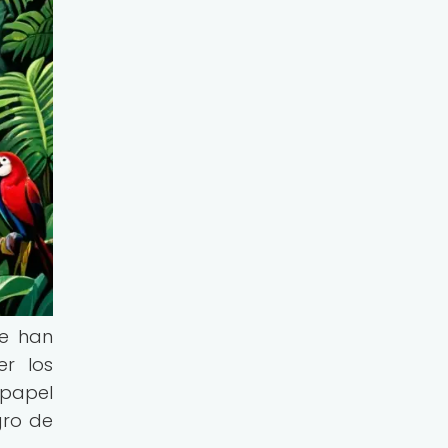
ue han
er los
papel
gro de