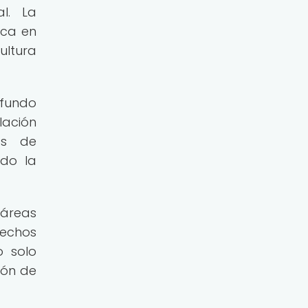
al. La
ica en
ultura
fundo
lación
as de
ndo la
 áreas
rechos
o solo
ión de