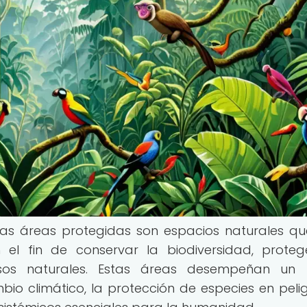
las áreas protegidas son espacios naturales q
el fin de conservar la biodiversidad, proteg
rsos naturales. Estas áreas desempeñan un 
io climático, la protección de especies en peli