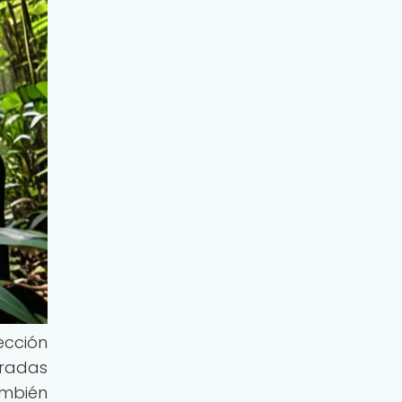
ección
tradas
mbién